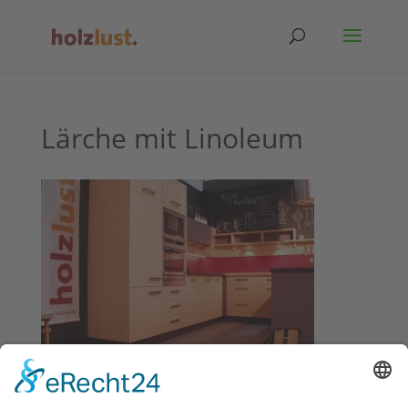
Lärche mit Linoleum