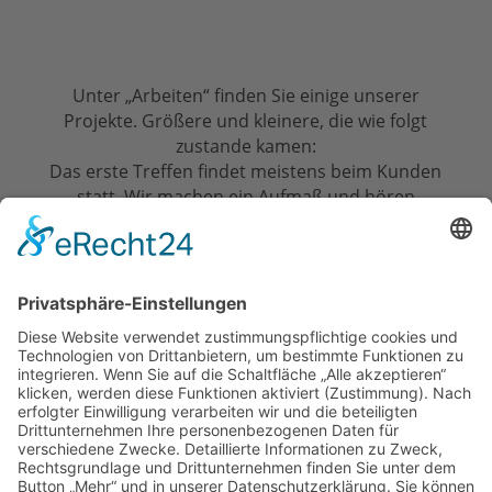
Unter „Arbeiten“ finden Sie einige unserer
Projekte. Größere und kleinere, die wie folgt
zustande kamen:
Das erste Treffen findet meistens beim Kunden
statt. Wir machen ein Aufmaß und hören
genau zu, was Sie sich von der neuen
Einrichtung versprechen, was Sie sich
wünschen. Das setzen wir am Rechner um und
erstellen entsprechend ein Angebot.
Dieses besprechen wir dann bei einem zweiten
Treffen in der Werkstatt, zeigen Ihnen die 3D-
Zeichnung am Rechner, Materialmuster,
Oberflächen usw. Und wenn der Vorschlag
passt, und der Preis auch, und alle Details
geklärt sind,
freuen wir uns auf Ihren Auftrag!